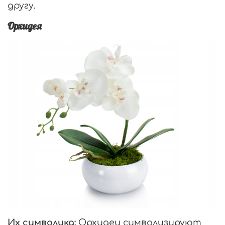
другу.
Орхидея
Их символика:
Орхидеи символизируют